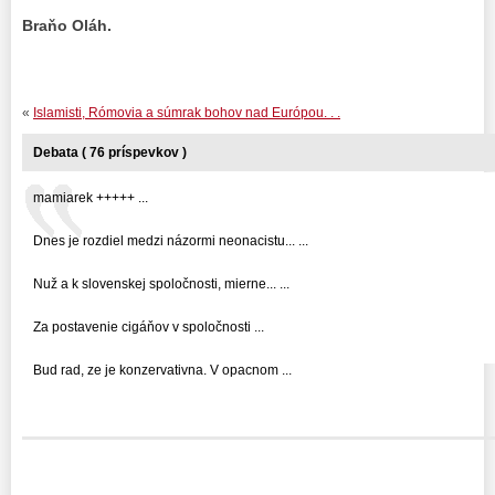
Braňo Oláh.
«
Islamisti, Rómovia a súmrak bohov nad Európou. . .
Debata ( 76 príspevkov )
mamiarek +++++ ...
Dnes je rozdiel medzi názormi neonacistu... ...
Nuž a k slovenskej spoločnosti, mierne... ...
Za postavenie cigáňov v spoločnosti ...
Bud rad, ze je konzervativna. V opacnom ...