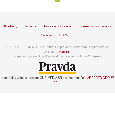
Kontakty
Reklama
Otázky a odpovede
Podmienky používania
Cookies
GDPR
© OUR MEDIA SR a. s. 2026. Autorské práva sú vyhradené a vykonáva ich
vydavateľ,
viac info
.
Blogovací systém Blog.Pravda.sk beží na technológií Wordpress.
Kompletný video servis pre OUR MEDIA SR a.s. zabezpečuje
ARBERTO GROUP
s.r.o.
.