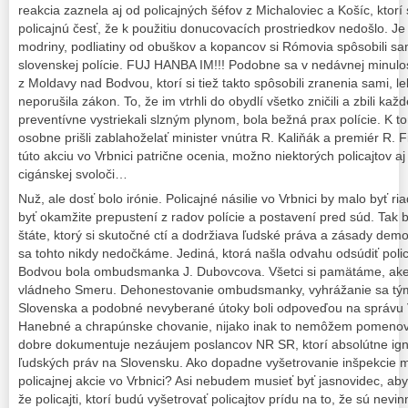
reakcia zaznela aj od policajných šéfov z Michaloviec a Košíc, ktorí
policajnú česť, že k použitiu donucovacích prostriedkov nedošlo. Je
modriny, podliatiny od obuškov a kopancov si Rómovia spôsobili sam
slovenskej polície. FUJ HANBA IM!!! Podobne sa v nedávnej minulos
z Moldavy nad Bodvou, ktorí si tiež takto spôsobili zranenia sami, le
neporušila zákon. To, že im vtrhli do obydlí všetko zničili a zbili k
preventívne vystriekali slzným plynom, bola bežná prax polície. K 
osobne prišli zablahoželať minister vnútra R. Kaliňák a premiér R. 
túto akciu vo Vrbnici patrične ocenia, možno niektorých policajtov a
cigánskej svoloči…
Nuž, ale dosť bolo irónie. Policajné násilie vo Vrbnici by malo byť ri
byť okamžite prepustení z radov polície a postavení pred súd. Tak
štáte, ktorý si skutočné ctí a dodržiava ľudské práva a zásady dem
sa tohto nikdy nedočkáme. Jediná, ktorá našla odvahu odsúdiť polic
Bodvou bola ombudsmanka J. Dubovcova. Všetci si pamätáme, akej 
vládneho Smeru. Dehonestovanie ombudsmanky, vyhrážanie sa tým,
Slovenska a podobné nevyberané útoky boli odpoveďou na správu 
Hanebné a chrapúnske chovanie, nijako inak to nemôžem pomenov
dobre dokumentuje nezáujem poslancov NR SR, ktorí absolútne ign
ľudských práv na Slovensku. Ako dopadne vyšetrovanie inšpekcie m
policajnej akcie vo Vrbnici? Asi nebudem musieť byť jasnovidec, aby
že policajti, ktorí budú vyšetrovať policajtov prídu na to, že sú nevin