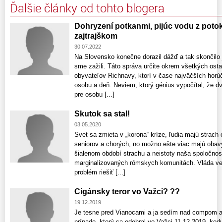
Ďalšie články od tohto blogera
Dohryzení potkanmi, pijúc vodu z potok
zajtrajškom
30.07.2022
Na Slovensko konečne dorazil dážď a tak skončilo 
sme zažili. Táto správa určite okrem všetkých ost
obyvateľov Richnavy, ktorí v čase najväčších horúč
osobu a deň. Neviem, ktorý génius vypočítal, že dv
pre osobu [...]
Skutok sa stal!
03.05.2020
Svet sa zmieta v „korona“ kríze, ľudia majú strach 
seniorov a chorých, no možno ešte viac majú obavy
šialenom období strachu a neistoty naša spoločno
marginalizovaných rómskych komunitách. Vláda veľ
problém riešiť [...]
Cigánsky teror vo Važci? ??
19.12.2019
Je tesne pred Vianocami a ja sedím nad compom a
prípade, ktorý sa odohral vo Važci 11.12.2019, k