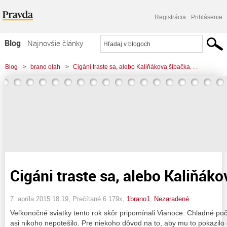
Registrácia
Prihlásenie
Blog
Najnovšie články
Najčítanejšie články
Blog
>
brano olah
>
Cigáni traste sa, alebo Kaliňákova šibačka. . .
Najkomentovanejšie články
Zoznam blogov
Komerčné blogy
Cigáni traste sa, alebo Kaliňákov
7. apríla 2015 18:19
, Prečítané 6 179x,
1brano1
,
Nezaradené
Veľkonočné sviatky tento rok skôr pripomínali Vianoce. Chladné p
asi nikoho nepotešilo. Pre niekoho dôvod na to, aby mu to pokazilo