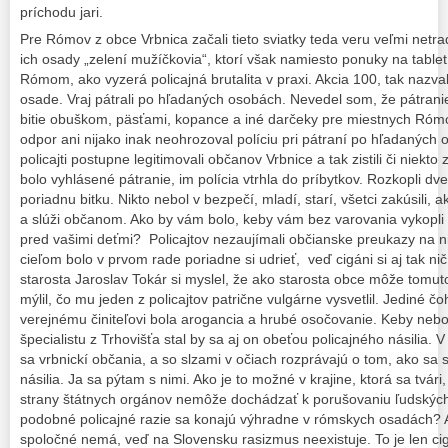
príchodu jari.
Pre Rómov z obce Vrbnica začali tieto sviatky teda veru veľmi netrad
ich osady „zelení mužíčkovia“, ktorí však namiesto ponuky na tabl
Rómom, ako vyzerá policajná brutalita v praxi. Akcia 100, tak nazva
osade. Vraj pátrali po hľadaných osobách. Nevedel som, že pátran
bitie obuškom, päsťami, kopance a iné darčeky pre miestnych Rómo
odpor ani nijako inak neohrozoval políciu pri pátraní po hľadaných
policajti postupne legitimovali občanov Vrbnice a tak zistili či niekto
bolo vyhlásené pátranie, im polícia vtrhla do príbytkov. Rozkopli dv
poriadnu bitku. Nikto nebol v bezpečí, mladí, starí, všetci zakúsili, 
a slúži občanom. Ako by vám bolo, keby vám bez varovania vykopli d
pred vašimi deťmi? Policajtov nezaujímali občianske preukazy na ni
cieľom bolo v prvom rade poriadne si udrieť, veď cigáni si aj tak nič
starosta Jaroslav Tokár si myslel, že ako starosta obce môže tomut
mýlil, čo mu jeden z policajtov patrične vulgárne vysvetlil. Jediné 
verejnému činiteľovi bola arogancia a hrubé osočovanie. Keby nebol
špecialistu z Trhovišťa stal by sa aj on obeťou policajného násilia. V
sa vrbnickí občania, a so slzami v očiach rozprávajú o tom, ako sa
násilia. Ja sa pýtam s nimi. Ako je to možné v krajine, ktorá sa tvár
strany štátnych orgánov nemôže dochádzať k porušovaniu ľudských
podobné policajné razie sa konajú výhradne v rómskych osadách? Al
spoločné nemá, veď na Slovensku rasizmus neexistuje. To je len 