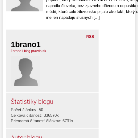
napadla človeka, bez zjavného dôvodu a dopustila 
médií, ktorú celé Slovensko prijalo ako fakt, ktorý
iné len napádajú slušných [...]
RSS
1brano1
1brano1.blog.pravda.sk
Štatistiky blogu
Počet článkov: 50
Celková čítanosť: 336570x
Priemerná čítanosť článkov: 6731x
Autor blogu